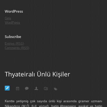
WordPress
Giriş
WordPress
Subscribe
Entries (RSS)
Comments (RSS)
Thyateiralı Ünlü Kişiler
Kentte yetişmiş çok sayıda ünlü kişi arasında gramer uzmanı
Nikandros (M.Ö. II-II. yüzyıl), hatip Ahnenaios, avukat ve hatip