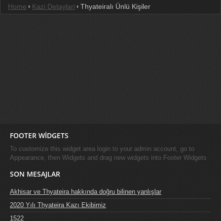
Home
Kazi Detaylari
Thyateiralı Ünlü Kişiler
FOOTER WIDGETS
To customize this widget area login to your admin account, go to
Appearance, then Widgets and drag new widgets into Footer Widgets
SON MESAJLAR
Akhisar ve Thyateira hakkında doğru bilinen yanlışlar
2020 Yılı Thyateira Kazı Ekibimiz
1522