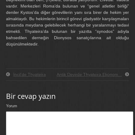
vardır. Merkezleri Roma’da bulunan ve “genel atletler birliği”
deniler Kystos’da diğer görevlilerin yanı sıra birer de hekim yer
almaktaydı. Bu hekimlerin birincil görevi gladyatör karşılaşmaları
sırasında meydana gelebilecek herhangi bir yaralanmayı tedavi
etmekti. Thyateira’da bulunan bir yazıtta “synodos” adıyla
bahsedilen derneğin Dionysos sanatçılarına ait olduğu
düşünülmektedir.
İncil’de Thyateira
Antik Devirde Thyateira Ekonom...
Bir cevap yazın
Yorum