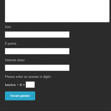
İsim
E-posta
İnternet sitesi
Please enter an answer in digits:
twelve − 6 =