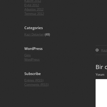
Kasım 2012
Eylül 2012
Ağustos 2012
Temmuz 2012
Categories
Kazi Detaylari
(49)
WordPress
Kazı
Giriş
WordPress
Bir 
Subscribe
Yorum
Entries (RSS)
Comments (RSS)