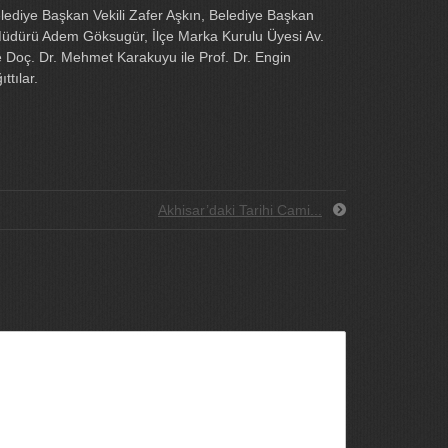
ediye Başkan Vekili Zafer Aşkın, Belediye Başkan
 Müdürü Adem Göksugür, İlçe Marka Kurulu Üyesi Av.
nde Doç. Dr. Mehmet Karakuyu ile Prof. Dr. Engin
ttılar.
Akhisar’daki Tarihi Cami...