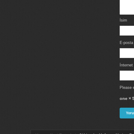
İsim
E-posta
İnternet 
Please e
one × 