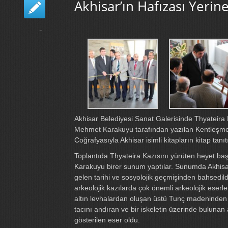
Akhisar’ın Hafızası Yerin
Akhisar Belediyesi Sanat Galerisinde Thyateira 
Mehmet Karakuyu tarafından yazılan Kentleşme 
Coğrafyasıyla Akhisar isimli kitapların kitap tanıtı
Toplantıda Thyateira Kazısını yürüten heyet baş
Karakuyu birer sunum yaptılar. Sunumda Akhis
gelen tarihi ve sosyolojik geçmişinden bahsedild
arkeolojik kazılarda çok önemli arkeolojik eserle
altın levhalardan oluşan üstü Tunç madeninden ya
tacını andıran ve bir iskeletin üzerinde bulunan a
gösterilen eser oldu.