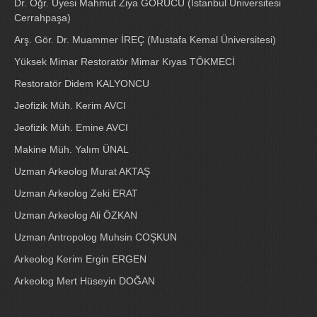
Dr. Öğr. Üyesi Mahmut Ziya GÖRÜCÜ (İstanbul Üniversitesi
Cerrahpaşa)
Arş. Gör. Dr. Muammer İREÇ (Mustafa Kemal Üniversitesi)
Yüksek Mimar Restoratör Mimar Kıyas TÖKMECİ
Restoratör Didem KALYONCU
Jeofizik Müh. Kerim AVCI
Jeofizik Müh. Emine AVCI
Makine Müh. Yalım ÜNAL
Uzman Arkeolog Murat AKTAŞ
Uzman Arkeolog Zeki ERAT
Uzman Arkeolog Ali ÖZKAN
Uzman Antropolog Muhsin COŞKUN
Arkeolog Kerim Ergin ERGEN
Arkeolog Mert Hüseyin DOĞAN