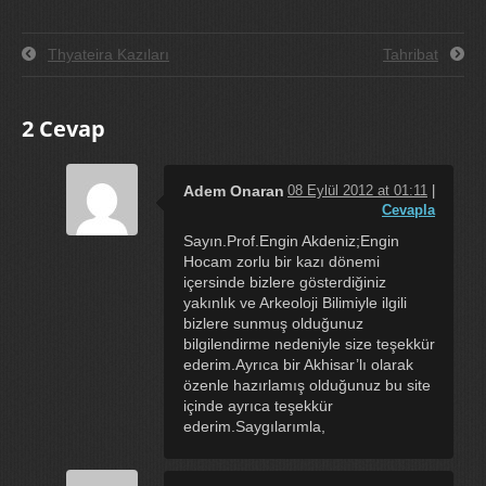
Thyateira Kazıları
Tahribat
2 Cevap
Adem Onaran
08 Eylül 2012 at 01:11
|
Cevapla
Sayın.Prof.Engin Akdeniz;Engin
Hocam zorlu bir kazı dönemi
içersinde bizlere gösterdiğiniz
yakınlık ve Arkeoloji Bilimiyle ilgili
bizlere sunmuş olduğunuz
bilgilendirme nedeniyle size teşekkür
ederim.Ayrıca bir Akhisar’lı olarak
özenle hazırlamış olduğunuz bu site
içinde ayrıca teşekkür
ederim.Saygılarımla,