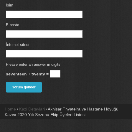
İsim
E-posta
İnternet sitesi
Please enter an answer in digits:
seventeen + twenty =
Home
Kazi Detaylari
Akhisar Thyateira ve Hastane Höyüğü
Kazısı 2020 Yılı Sezonu Ekip Üyeleri Listesi