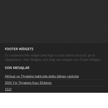
FOOTER WIDGETS
To customize this widget area login to your admin account, go to
Appearance, then Widgets and drag new widgets into Footer Widgets
SON MESAJLAR
Akhisar ve Thyateira hakkında doğru bilinen yanlışlar
2020 Yılı Thyateira Kazı Ekibimiz
1522
Hastane Höyüğü’nde bulunan, üzerlerinde Hitit çömlekçi işaretlerinin
yer aldığı Son Tunç Çağı seramiklerinden örnekler