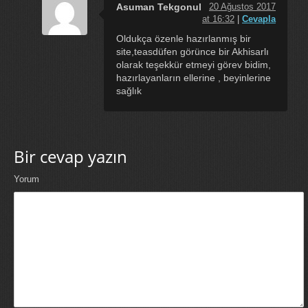
Asuman Tekgonul
20 Ağustos 2017
at 16:32
|
Cevapla
Oldukça özenle hazırlanmış bir
site,teasdüfen görünce bir Akhisarlı
olarak teşekkür etmeyi görev bidim,
hazırlayanların ellerine , beyinlerine
sağlık
Bir cevap yazın
Yorum